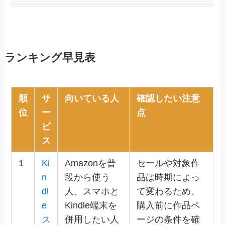
ランキング早見表
順
サ
向いている人
確認したい注意
位
ー
点
ビ
ス
1
Ki
Amazonを普
セールや対象作
n
段から使う
品は時期によっ
dl
人、スマホと
て変わるため、
e
Kindle端末を
購入前に作品ペ
ス
併用したい人
ージの条件を確