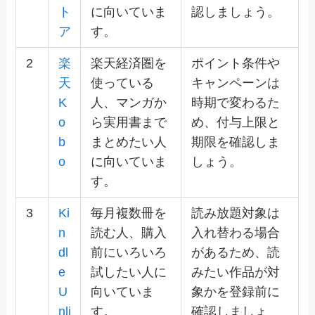
ト
に向いていま
認しましょう。
ア
す。
2
楽
楽天経済圏を
ポイント条件や
天
使っている
キャンペーンは
K
人、マンガか
時期で変わるた
o
ら実用書まで
め、付与上限と
b
まとめたい人
期限を確認しま
o
に向いていま
しょう。
す。
3
Ki
毎月複数冊を
読み放題対象は
n
読む人、購入
入れ替わる場合
dl
前にいろいろ
があるため、読
e
試したい人に
みたい作品が対
U
向いていま
象かを登録前に
nli
す。
確認しましょ