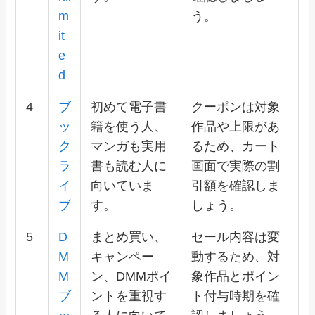
m
う。
it
e
d
4
ブ
初めて電子書
クーポンは対象
ッ
籍を使う人、
作品や上限があ
ク
マンガも実用
るため、カート
ラ
書も読む人に
画面で実際の割
イ
向いていま
引額を確認しま
ブ
す。
しょう。
5
D
まとめ買い、
セール内容は変
M
キャンペー
動するため、対
M
ン、DMMポイ
象作品とポイン
ブ
ントを重視す
ト付与時期を確