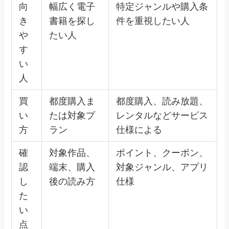
向
幅広く電子
特定ジャンルや購入条
き
書籍を探し
件を重視したい人
や
たい人
す
い
人
買
都度購入ま
都度購入、読み放題、
い
たは対象プ
レンタルなどサービス
方
ラン
仕様による
確
対象作品、
ポイント、クーポン、
認
端末、購入
対象ジャンル、アプリ
し
後の読み方
仕様
た
い
点