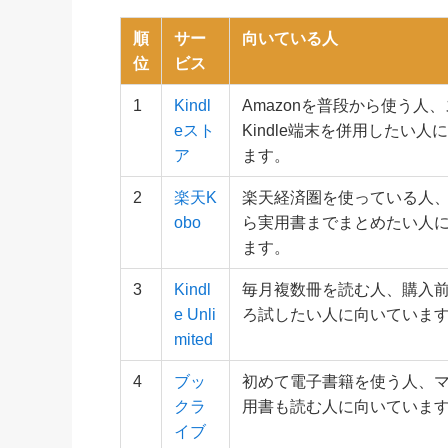
順
サー
向いている人
位
ビス
1
Kindl
Amazonを普段から使う人
eスト
Kindle端末を併用したい人
ア
ます。
2
楽天K
楽天経済圏を使っている人
obo
ら実用書までまとめたい人
ます。
3
Kindl
毎月複数冊を読む人、購入
e Unli
ろ試したい人に向いていま
mited
4
ブッ
初めて電子書籍を使う人、
クラ
用書も読む人に向いていま
イブ