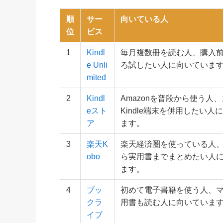
順
サー
向いている人
位
ビス
1
Kindl
毎月複数冊を読む人、購入
e Unli
ろ試したい人に向いていま
mited
2
Kindl
Amazonを普段から使う人
eスト
Kindle端末を併用したい人
ア
ます。
3
楽天K
楽天経済圏を使っている人
obo
ら実用書までまとめたい人
ます。
4
ブッ
初めて電子書籍を使う人、
クラ
用書も読む人に向いていま
イブ